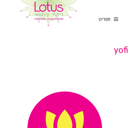
לדלג
לתוכן
תפריט
yofi