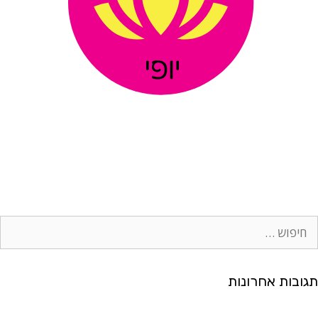
ח
י
פ
ו
תגובות אחרונות
ש
: