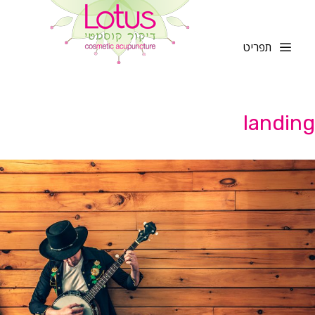
לדלג
לתוכן
תפריט
landing