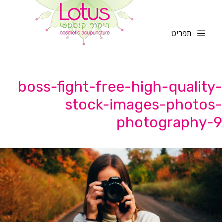
לדלג
לתוכן
תפריט
boss-fight-free-high-quality-
stock-images-photos-
photography-9