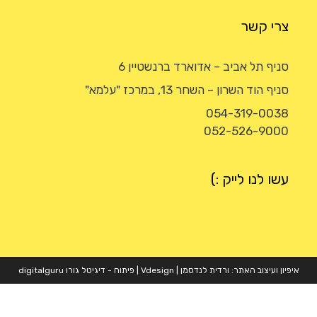
צרי קשר
סניף תל אביב – אדוארד ברנשטיין 6
סניף הוד השרון – השחר 13, במרכז "עלמא"
054-319-0038
052-526-9000
עשו לנו לייק :)
איפיון ועיצוב האתר: ורדית לנדסמן |
Vdesign
| פיתוח - דיגיטל גורו
digitalguru