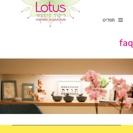
לדלג
לתוכן
תפריט
faq