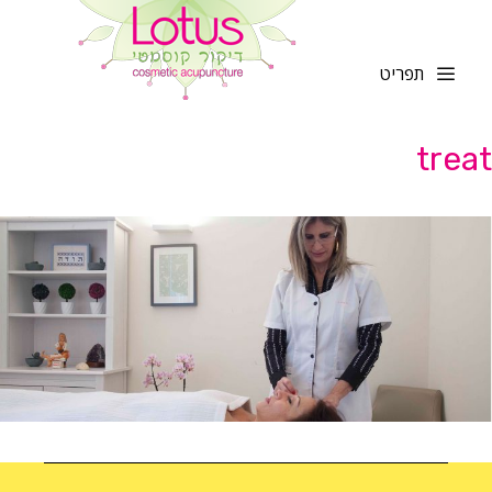
לדלג
לתוכן
תפריט
treat