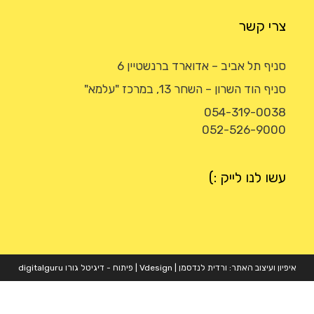
צרי קשר
סניף תל אביב – אדוארד ברנשטיין 6
סניף הוד השרון – השחר 13, במרכז "עלמא"
054-319-0038
052-526-9000
עשו לנו לייק :)
איפיון ועיצוב האתר: ורדית לנדסמן |
Vdesign
| פיתוח - דיגיטל גורו
digitalguru